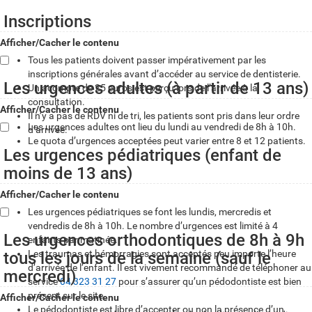
u
B
Inscriptions
r
Afficher/Cacher le contenu
u
Tous les patients doivent passer impérativement par les
inscriptions générales avant d’accéder au service de dentisterie.
l
Les urgences adultes (à partir de 13 ans)
Un acompte de 25 euros est perçu lors de l’arrivée à la
l
consultation.
Afficher/Cacher le contenu
Il n’y a pas de RDV ni de tri, les patients sont pris dans leur ordre
Les urgences adultes ont lieu du lundi au vendredi de 8h à 10h.
d’arrivée.
Le quota d’urgences acceptées peut varier entre 8 et 12 patients.
Les urgences pédiatriques (enfant de
moins de 13 ans)
Afficher/Cacher le contenu
Les urgences pédiatriques se font les lundis, mercredis et
vendredis de 8h à 10h. Le nombre d’urgences est limité à 4
Les urgences orthodontiques de 8h à 9h
enfants par matinée.
Les traumas et hémorragies sont acceptés peu importe l’heure
tous les jours de la semaine (sauf le
d’arrivée de l’enfant. Il est vivement recommandé de téléphoner au
mercredi)
service
04 323 31 27
pour s’assurer qu’un pédodontiste est bien
présent sur le site.
Afficher/Cacher le contenu
Le pédodontiste est libre d’accepter ou non la présence d’un