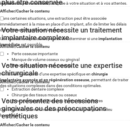
plus être conservée
implantaire personnalisée
, adaptée à votre situation et à vos attentes.
Afficher/Cacher le contenu
Dans certaines situations, une extraction peut être associée
immédiatement à la mise en place d’un implant, afin de limiter les délais
Votre situation nécessite un traitement
de traitement et préserver les tissus.
implantaire complexe
Une évaluation spécialisée permet de déterminer si une
implantation
immédiate
est possible.
Afficher/Cacher le contenu
Perte osseuse importante
Manque de volume osseux ou gingival
Votre situation nécessite une expertise
Besoin de reconstruction osseuse
chirurgicale
Notre service dispose d’une expertise spécifique en
chirurgie
implantaire avancée et en régénération osseuse
, permettant de traiter
Afficher/Cacher le contenu
des situations complexes dans des conditions optimales.
Extraction dentaire complexe
Chirurgie des tissus mous ou osseux
Vous présentez des récessions
Prise en charge de lésions ou kystes des mâchoires
gingivales ou des préoccupations
Ces situations peuvent nécessiter une prise en charge en milieu
esthétiques
hospitalier.
Afficher/Cacher le contenu