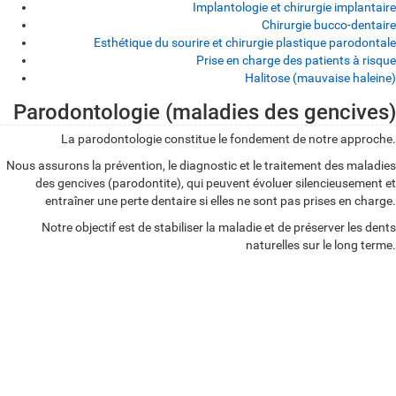
Implantologie et chirurgie implantaire
Chirurgie bucco-dentaire
Esthétique du sourire et chirurgie plastique parodontale
Prise en charge des patients à risque
Halitose (mauvaise haleine)
Parodontologie (maladies des gencives)
P
La parodontologie constitue le fondement de notre approche.
a
Nous assurons la prévention, le diagnostic et le traitement des maladies
r
des gencives (parodontite), qui peuvent évoluer silencieusement et
o
entraîner une perte dentaire si elles ne sont pas prises en charge.
d
Notre objectif est de stabiliser la maladie et de préserver les dents
naturelles sur le long terme.
o
n
t
o
l
o