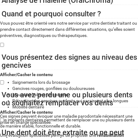
Analyse de l’haleine (OralChroma)
Quand et pourquoi consulter ?
Vous pouvez être orienté vers notre service par votre dentiste traitant ou
prendre contact directement dans différentes situations, qu’elles soient
préventives, diagnostiques ou thérapeutiques.
Vous présentez des signes au niveau des
gencives
Afficher/Cacher le contenu
Saignements lors du brossage
Gencives rouges, gonflées ou douloureuses
Vous avez perdu une ou plusieurs dents
Mauvaise haleine persistante
Rétraction des gencives ou dents qui paraissent plus longues
ou souhaitez remplacer vos dents
Mobilité dentaire
Afficher/Cacher le contenu
Ces signes peuvent évoquer une maladie parodontale nécessitant une
Les implants dentaires permettent de remplacer une ou plusieurs dents
prise en charge spécialisée.
de manière stable, fonctionnelle et durable.
Une dent doit être extraite ou ne peut
Une évaluation spécialisée permet de proposer une
réhabilitation