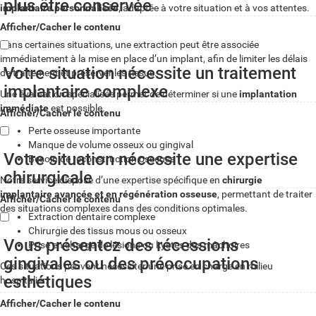
plus être conservée
implantaire personnalisée
, adaptée à votre situation et à vos attentes.
Afficher/Cacher le contenu
Dans certaines situations, une extraction peut être associée
immédiatement à la mise en place d’un implant, afin de limiter les délais
Votre situation nécessite un traitement
de traitement et préserver les tissus.
implantaire complexe
Une évaluation spécialisée permet de déterminer si une
implantation
immédiate
est possible.
Afficher/Cacher le contenu
Perte osseuse importante
Manque de volume osseux ou gingival
Votre situation nécessite une expertise
Besoin de reconstruction osseuse
chirurgicale
Notre service dispose d’une expertise spécifique en
chirurgie
implantaire avancée et en régénération osseuse
, permettant de traiter
Afficher/Cacher le contenu
des situations complexes dans des conditions optimales.
Extraction dentaire complexe
Chirurgie des tissus mous ou osseux
Vous présentez des récessions
Prise en charge de lésions ou kystes des mâchoires
gingivales ou des préoccupations
Ces situations peuvent nécessiter une prise en charge en milieu
esthétiques
hospitalier.
Afficher/Cacher le contenu