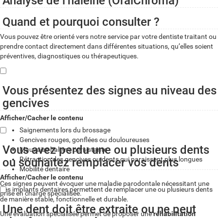
Analyse de l’haleine (OralChroma)
Quand et pourquoi consulter ?
Vous pouvez être orienté vers notre service par votre dentiste traitant ou
prendre contact directement dans différentes situations, qu’elles soient
préventives, diagnostiques ou thérapeutiques.
Vous présentez des signes au niveau des
gencives
Afficher/Cacher le contenu
Saignements lors du brossage
Gencives rouges, gonflées ou douloureuses
Vous avez perdu une ou plusieurs dents
Mauvaise haleine persistante
Rétraction des gencives ou dents qui paraissent plus longues
ou souhaitez remplacer vos dents
Mobilité dentaire
Afficher/Cacher le contenu
Ces signes peuvent évoquer une maladie parodontale nécessitant une
Les implants dentaires permettent de remplacer une ou plusieurs dents
prise en charge spécialisée.
de manière stable, fonctionnelle et durable.
Une dent doit être extraite ou ne peut
Une évaluation spécialisée permet de proposer une
réhabilitation