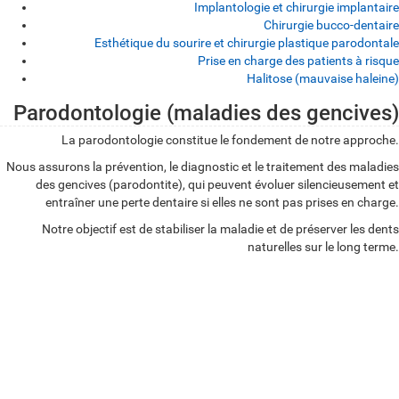
Implantologie et chirurgie implantaire
Chirurgie bucco-dentaire
Esthétique du sourire et chirurgie plastique parodontale
Prise en charge des patients à risque
Halitose (mauvaise haleine)
Parodontologie (maladies des gencives)
P
La parodontologie constitue le fondement de notre approche.
a
Nous assurons la prévention, le diagnostic et le traitement des maladies
r
des gencives (parodontite), qui peuvent évoluer silencieusement et
o
entraîner une perte dentaire si elles ne sont pas prises en charge.
d
Notre objectif est de stabiliser la maladie et de préserver les dents
naturelles sur le long terme.
o
n
t
o
l
o